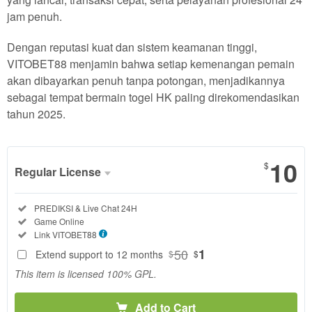
jam penuh.
Dengan reputasi kuat dan sistem keamanan tinggi,
VITOBET88 menjamin bahwa setiap kemenangan pemain
akan dibayarkan penuh tanpa potongan, menjadikannya
sebagai tempat bermain togel HK paling direkomendasikan
tahun 2025.
10
$
Regular License
Regular
Included:
PREDIKSI & Live Chat 24H
License
Included:
Game Online
SELECTED
Included:
Link VITOBET88
37
$
50
1
Extend support to 12 months
$
$
Use, by
This item is licensed 100% GPL.
you or
one
Add to Cart
client, in